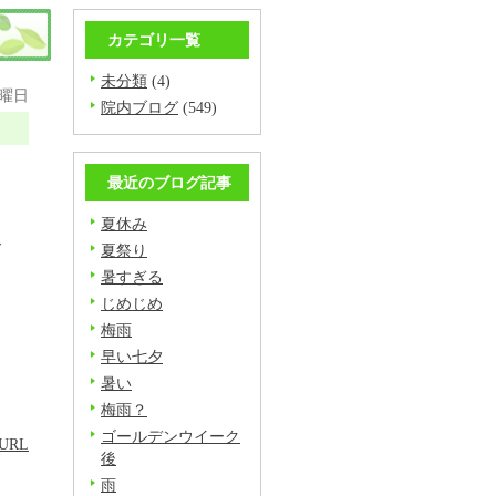
カテゴリ一覧
未分類
(4)
金曜日
院内ブログ
(549)
最近のブログ記事
く
夏休み
ー
夏祭り
暑すぎる
じめじめ
梅雨
早い七夕
暑い
梅雨？
ゴールデンウイーク
URL
後
雨