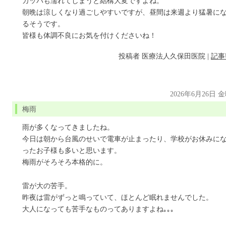
カッパも濡れてしまうと結構大変ですよね。
朝晩は涼しくなり過ごしやすいですが、昼間は来週より猛暑に
るそうです。
皆様も体調不良にお気を付けくださいね！
投稿者
医療法人久保田医院
|
記事
2026年6月26日 
梅雨
雨が多くなってきましたね。
今日は朝から台風のせいで電車が止まったり、学校がお休みに
ったお子様も多いと思います。
梅雨がそろそろ本格的に。
雷が大の苦手。
昨夜は雷がずっと鳴っていて、ほとんど眠れませんでした。
大人になっても苦手なものってありますよね｡｡｡