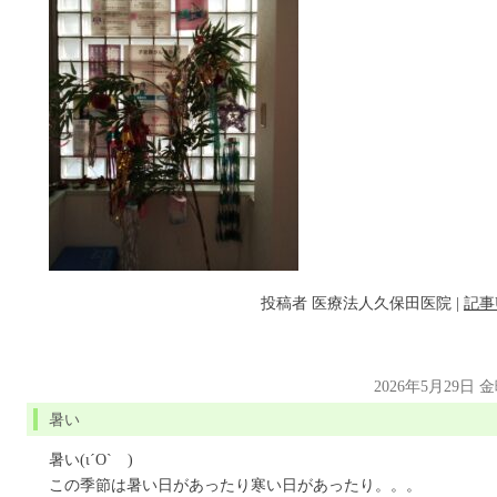
投稿者
医療法人久保田医院
|
記事
2026年5月29日 
暑い
暑い(ι´О`ゞ)
この季節は暑い日があったり寒い日があったり。。。