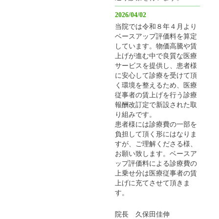
2026/04/02
当院では令和８年４月より
ベースアップ評価料を算定
しています。物価高騰や賃
上げが進む中で良質な医療
サービスを提供し、患者様
に安心して診療を受けて頂
く環境を整えるため、医療
従事者の賃上げを行う診療
報酬改訂定で新設された取
り組みです。
患者様には診療費の一部を
負担して頂く形にはなりま
すが、ご理解くださる様、
お願い致します。ベースア
ップ評価料による診療費の
上乗せ分は医療従事者の賃
上げに充てさせて頂きま
す。
院長 久保田佳伸