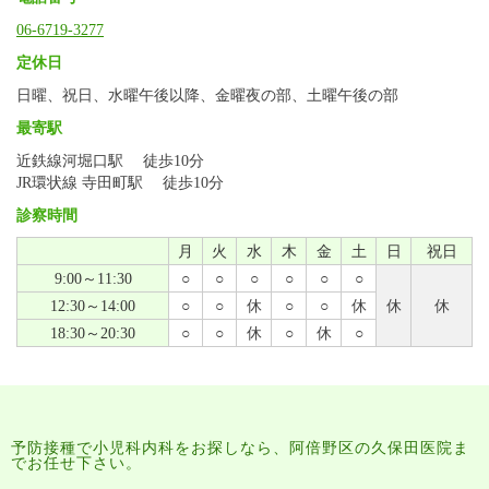
06-6719-3277
定休日
日曜、祝日、水曜午後以降、金曜夜の部、土曜午後の部
最寄駅
近鉄線河堀口駅 徒歩10分
JR環状線 寺田町駅 徒歩10分
診察時間
月
火
水
木
金
土
日
祝日
9:00～11:30
○
○
○
○
○
○
12:30～14:00
○
○
休
○
○
休
休
休
18:30～20:30
○
○
休
○
休
○
予防接種で小児科内科をお探しなら、阿倍野区の久保田医院ま
でお任せ下さい。