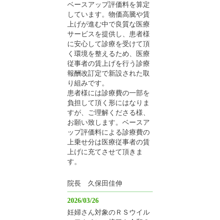
ベースアップ評価料を算定
しています。物価高騰や賃
上げが進む中で良質な医療
サービスを提供し、患者様
に安心して診療を受けて頂
く環境を整えるため、医療
従事者の賃上げを行う診療
報酬改訂定で新設された取
り組みです。
患者様には診療費の一部を
負担して頂く形にはなりま
すが、ご理解くださる様、
お願い致します。ベースア
ップ評価料による診療費の
上乗せ分は医療従事者の賃
上げに充てさせて頂きま
す。
院長 久保田佳伸
2026/03/26
妊婦さん対象のＲＳウイル