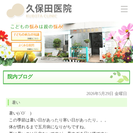
院内ブログ
2026年5月29日 金曜日
暑い
暑い(ι´О`ゞ)
この季節は暑い日があったり寒い日があったり。。。
体が慣れるまで五月病になりがちですね。