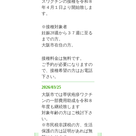
スワクチンの接種を令和８
年４月１日より開始致しま
す。
※接種対象者
妊娠28週から３７週に至る
までの方。
大阪市在住の方。
接種料金は無料です。
ご予約が必要になりますの
で、接種希望の方はお電話
下さい。
2026/03/25
大阪市では帯状疱疹ワクチ
ンの一部費用助成を令和８
年度も継続致します
対象年齢の方はご検討下さ
い。
※市民税非課税の方、生活
保護の方は証明があれば無