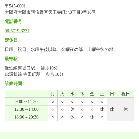
〒545-0001
大阪府大阪市阿倍野区天王寺町北3丁目9番18号
電話番号
06-6719-3277
定休日
日曜、祝日、水曜午後以降、金曜夜の部、土曜午後の部
最寄駅
近鉄線河堀口駅 徒歩10分
JR環状線 寺田町駅 徒歩10分
診察時間
月
火
水
木
金
土
日
祝日
9:00～11:30
○
○
○
○
○
○
12:30～14:00
○
○
休
○
○
休
休
休
18:30～20:30
○
○
休
○
休
○