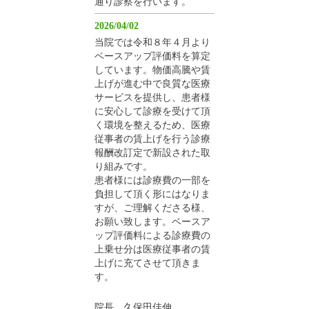
通り診察を行います。
2026/04/02
当院では令和８年４月より
ベースアップ評価料を算定
しています。物価高騰や賃
上げが進む中で良質な医療
サービスを提供し、患者様
に安心して診療を受けて頂
く環境を整えるため、医療
従事者の賃上げを行う診療
報酬改訂定で新設された取
り組みです。
患者様には診療費の一部を
負担して頂く形にはなりま
すが、ご理解くださる様、
お願い致します。ベースア
ップ評価料による診療費の
上乗せ分は医療従事者の賃
上げに充てさせて頂きま
す。
院長 久保田佳伸