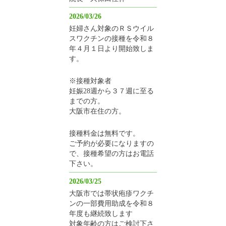
2026/03/26
妊婦さん対象のＲＳウイル
スワクチンの接種を令和８
年４月１日より開始致しま
す。
※接種対象者
妊娠28週から３７週に至る
までの方。
大阪市在住の方。
接種料金は無料です。
ご予約が必要になりますの
で、接種希望の方はお電話
下さい。
2026/03/25
大阪市では帯状疱疹ワクチ
ンの一部費用助成を令和８
年度も継続致します
対象年齢の方はご検討下さ