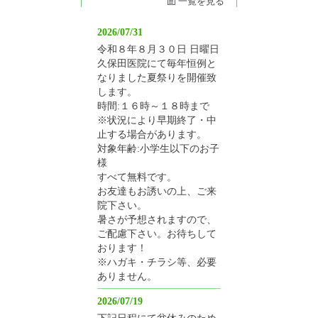
一覧を見る
2026/07/31
令和８年８月３０日 日曜日
久保田医院にて毎年恒例と
なりました夏祭りを開催致
します。
時間:１６時～１８時まで
※状況により早期終了・中
止する場合があります。
対象年齢:小学生以下のお子
様
すべて無料です。
お友達もお誘いの上、ご来
院下さい。
暑さが予想されますので、
ご配慮下さい。お待ちして
おります！
※ハガキ・チラシ等、必要
ありません。
2026/07/19
下記日程にて盆休みのため