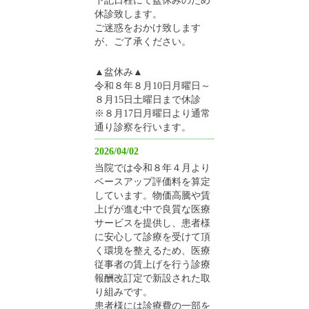
休診致します。
ご迷惑をおかけ致します
が、ご了承ください。
▲盆休み▲
令和８年８月10日月曜日～
８月15日土曜日まで休診
※８月17日月曜日より通常
通り診察を行います。
2026/04/02
当院では令和８年４月より
ベースアップ評価料を算定
しています。物価高騰や賃
上げが進む中で良質な医療
サービスを提供し、患者様
に安心して診療を受けて頂
く環境を整えるため、医療
従事者の賃上げを行う診療
報酬改訂定で新設された取
り組みです。
患者様には診療費の一部を