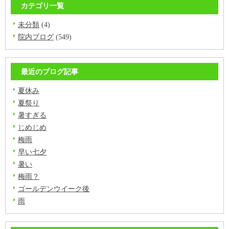
カテゴリ一覧
未分類
(4)
院内ブログ
(549)
最近のブログ記事
夏休み
夏祭り
暑すぎる
じめじめ
梅雨
早い七夕
暑い
梅雨？
ゴールデンウイーク後
雨