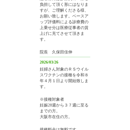
負担して頂く形にはなりま
すが、ご理解くださる様、
お願い致します。ベースア
ップ評価料による診療費の
上乗せ分は医療従事者の賃
上げに充てさせて頂きま
す。
院長 久保田佳伸
2026/03/26
妊婦さん対象のＲＳウイル
スワクチンの接種を令和８
年４月１日より開始致しま
す。
※接種対象者
妊娠28週から３７週に至る
までの方。
大阪市在住の方。
接種料金は無料です。