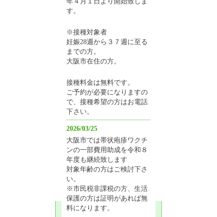
年４月１日より開始致しま
す。
※接種対象者
妊娠28週から３７週に至る
までの方。
大阪市在住の方。
接種料金は無料です。
ご予約が必要になりますの
で、接種希望の方はお電話
下さい。
2026/03/25
大阪市では帯状疱疹ワクチ
ンの一部費用助成を令和８
年度も継続致します
対象年齢の方はご検討下さ
い。
※市民税非課税の方、生活
保護の方は証明があれば無
料になります。