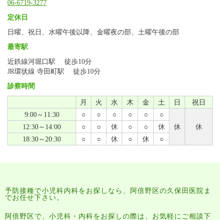
06-6719-3277
定休日
日曜、祝日、水曜午後以降、金曜夜の部、土曜午後の部
最寄駅
近鉄線河堀口駅 徒歩10分
JR環状線 寺田町駅 徒歩10分
診察時間
月
火
水
木
金
土
日
祝日
9:00～11:30
○
○
○
○
○
○
12:30～14:00
○
○
休
○
○
休
休
休
18:30～20:30
○
○
休
○
休
○
予防接種で小児科内科をお探しなら、阿倍野区の久保田医院ま
でお任せ下さい。
阿倍野区で、小児科・内科をお探しの際は、お気軽にご相談下