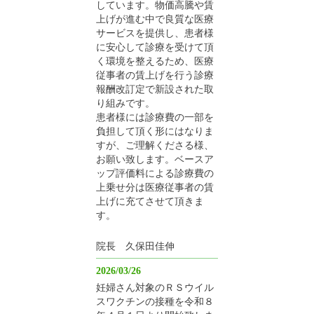
しています。物価高騰や賃
上げが進む中で良質な医療
サービスを提供し、患者様
に安心して診療を受けて頂
く環境を整えるため、医療
従事者の賃上げを行う診療
報酬改訂定で新設された取
り組みです。
患者様には診療費の一部を
負担して頂く形にはなりま
すが、ご理解くださる様、
お願い致します。ベースア
ップ評価料による診療費の
上乗せ分は医療従事者の賃
上げに充てさせて頂きま
す。
院長 久保田佳伸
2026/03/26
妊婦さん対象のＲＳウイル
スワクチンの接種を令和８