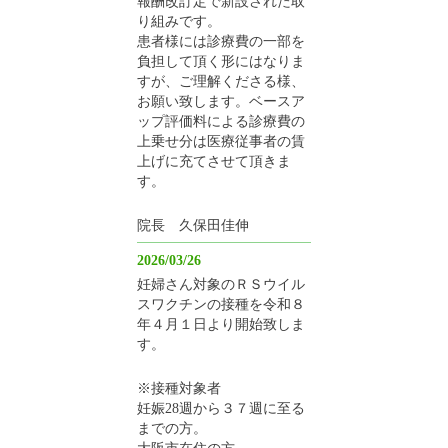
報酬改訂定で新設された取
り組みです。
患者様には診療費の一部を
負担して頂く形にはなりま
すが、ご理解くださる様、
お願い致します。ベースア
ップ評価料による診療費の
上乗せ分は医療従事者の賃
上げに充てさせて頂きま
す。
院長 久保田佳伸
2026/03/26
妊婦さん対象のＲＳウイル
スワクチンの接種を令和８
年４月１日より開始致しま
す。
※接種対象者
妊娠28週から３７週に至る
までの方。
大阪市在住の方。