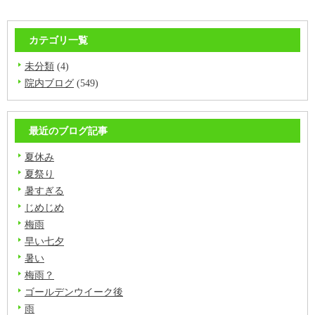
カテゴリ一覧
未分類
(4)
院内ブログ
(549)
最近のブログ記事
夏休み
夏祭り
暑すぎる
じめじめ
梅雨
早い七夕
暑い
梅雨？
ゴールデンウイーク後
雨