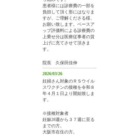
患者様には診療費の一部を
負担して頂く形にはなりま
すが、ご理解くださる様、
お願い致します。ベースア
ップ評価料による診療費の
上乗せ分は医療従事者の賃
上げに充てさせて頂きま
す。
院長 久保田佳伸
2026/03/26
妊婦さん対象のＲＳウイル
スワクチンの接種を令和８
年４月１日より開始致しま
す。
※接種対象者
妊娠28週から３７週に至る
までの方。
大阪市在住の方。