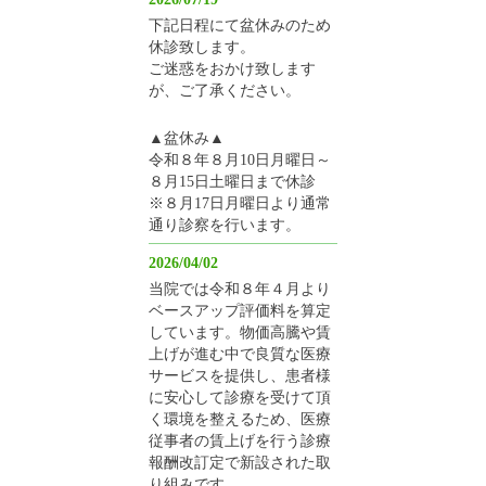
下記日程にて盆休みのため
休診致します。
ご迷惑をおかけ致します
が、ご了承ください。
▲盆休み▲
令和８年８月10日月曜日～
８月15日土曜日まで休診
※８月17日月曜日より通常
通り診察を行います。
2026/04/02
当院では令和８年４月より
ベースアップ評価料を算定
しています。物価高騰や賃
上げが進む中で良質な医療
サービスを提供し、患者様
に安心して診療を受けて頂
く環境を整えるため、医療
従事者の賃上げを行う診療
報酬改訂定で新設された取
り組みです。