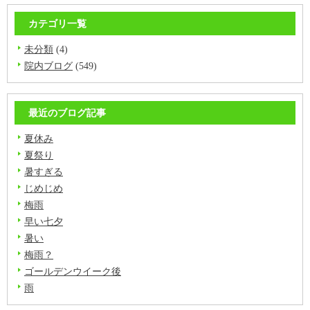
カテゴリ一覧
未分類
(4)
院内ブログ
(549)
最近のブログ記事
夏休み
夏祭り
暑すぎる
じめじめ
梅雨
早い七夕
暑い
梅雨？
ゴールデンウイーク後
雨