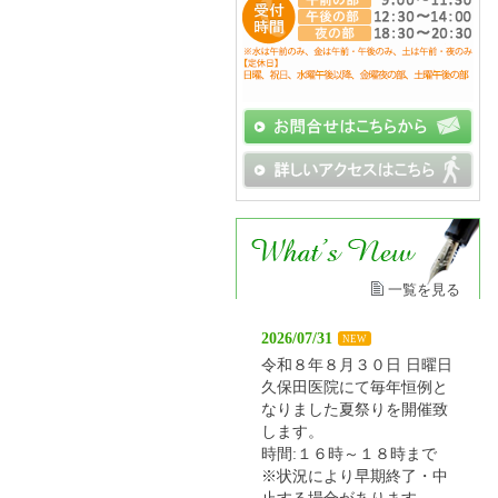
一覧を見る
2026/07/31
NEW
令和８年８月３０日 日曜日
久保田医院にて毎年恒例と
なりました夏祭りを開催致
します。
時間:１６時～１８時まで
※状況により早期終了・中
止する場合があります。