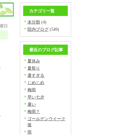
カテゴリ一覧
未分類
(4)
金曜日
院内ブログ
(549)
最近のブログ記事
夏休み
談
夏祭り
暑すぎる
じめじめ
ま
梅雨
早い七夕
暑い
し
梅雨？
い
ゴールデンウイーク
後
多
雨