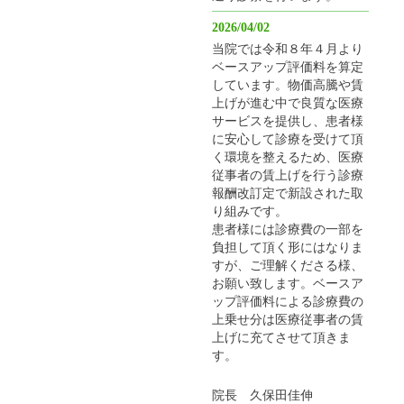
2026/04/02
当院では令和８年４月より
ベースアップ評価料を算定
しています。物価高騰や賃
上げが進む中で良質な医療
サービスを提供し、患者様
に安心して診療を受けて頂
く環境を整えるため、医療
従事者の賃上げを行う診療
報酬改訂定で新設された取
り組みです。
患者様には診療費の一部を
負担して頂く形にはなりま
すが、ご理解くださる様、
お願い致します。ベースア
ップ評価料による診療費の
上乗せ分は医療従事者の賃
上げに充てさせて頂きま
す。
院長 久保田佳伸