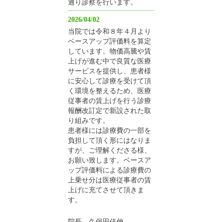
通り診察を行います。
2026/04/02
当院では令和８年４月より
ベースアップ評価料を算定
しています。物価高騰や賃
上げが進む中で良質な医療
サービスを提供し、患者様
に安心して診療を受けて頂
く環境を整えるため、医療
従事者の賃上げを行う診療
報酬改訂定で新設された取
り組みです。
患者様には診療費の一部を
負担して頂く形にはなりま
すが、ご理解くださる様、
お願い致します。ベースア
ップ評価料による診療費の
上乗せ分は医療従事者の賃
上げに充てさせて頂きま
す。
院長 久保田佳伸