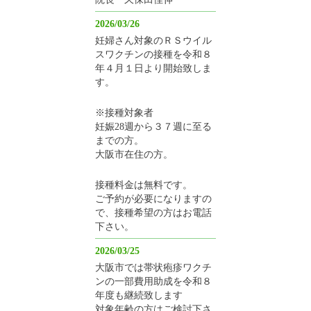
2026/03/26
妊婦さん対象のＲＳウイル
スワクチンの接種を令和８
年４月１日より開始致しま
す。
※接種対象者
妊娠28週から３７週に至る
までの方。
大阪市在住の方。
接種料金は無料です。
ご予約が必要になりますの
で、接種希望の方はお電話
下さい。
2026/03/25
大阪市では帯状疱疹ワクチ
ンの一部費用助成を令和８
年度も継続致します
対象年齢の方はご検討下さ