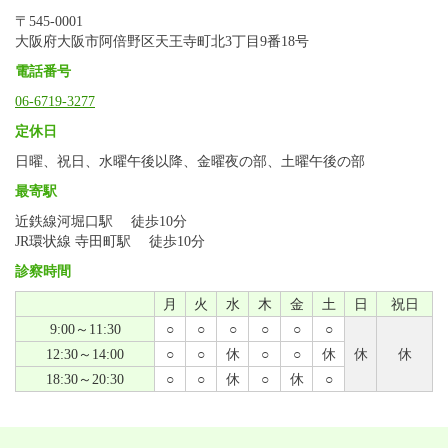
〒545-0001
大阪府大阪市阿倍野区天王寺町北3丁目9番18号
電話番号
06-6719-3277
定休日
日曜、祝日、水曜午後以降、金曜夜の部、土曜午後の部
最寄駅
近鉄線河堀口駅 徒歩10分
JR環状線 寺田町駅 徒歩10分
診察時間
月
火
水
木
金
土
日
祝日
9:00～11:30
○
○
○
○
○
○
12:30～14:00
○
○
休
○
○
休
休
休
18:30～20:30
○
○
休
○
休
○