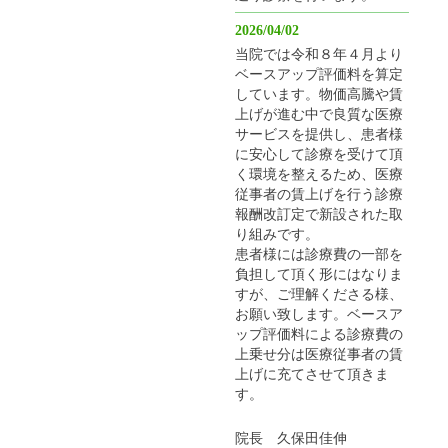
2026/04/02
当院では令和８年４月より
ベースアップ評価料を算定
しています。物価高騰や賃
上げが進む中で良質な医療
サービスを提供し、患者様
に安心して診療を受けて頂
く環境を整えるため、医療
従事者の賃上げを行う診療
報酬改訂定で新設された取
り組みです。
患者様には診療費の一部を
負担して頂く形にはなりま
すが、ご理解くださる様、
お願い致します。ベースア
ップ評価料による診療費の
上乗せ分は医療従事者の賃
上げに充てさせて頂きま
す。
院長 久保田佳伸