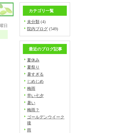
カテゴリ一覧
未分類
(4)
金曜日
院内ブログ
(549)
最近のブログ記事
夏休み
夏祭り
暑すぎる
じめじめ
梅雨
早い七夕
暑い
梅雨？
ゴールデンウイーク
後
雨