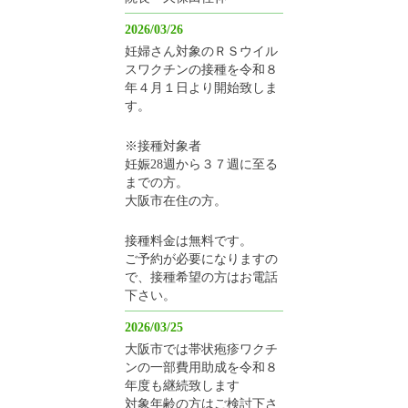
2026/03/26
妊婦さん対象のＲＳウイル
スワクチンの接種を令和８
年４月１日より開始致しま
す。
※接種対象者
妊娠28週から３７週に至る
までの方。
大阪市在住の方。
接種料金は無料です。
ご予約が必要になりますの
で、接種希望の方はお電話
下さい。
2026/03/25
大阪市では帯状疱疹ワクチ
ンの一部費用助成を令和８
年度も継続致します
対象年齢の方はご検討下さ