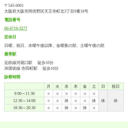
〒545-0001
大阪府大阪市阿倍野区天王寺町北3丁目9番18号
電話番号
06-6719-3277
定休日
日曜、祝日、水曜午後以降、金曜夜の部、土曜午後の部
最寄駅
近鉄線河堀口駅 徒歩10分
JR環状線 寺田町駅 徒歩10分
診察時間
月
火
水
木
金
土
日
祝日
9:00～11:30
○
○
○
○
○
○
12:30～14:00
○
○
休
○
○
休
休
休
18:30～20:30
○
○
休
○
休
○