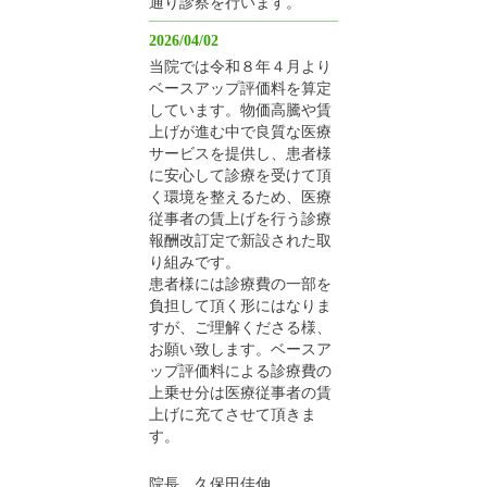
通り診察を行います。
2026/04/02
当院では令和８年４月より
ベースアップ評価料を算定
しています。物価高騰や賃
上げが進む中で良質な医療
サービスを提供し、患者様
に安心して診療を受けて頂
く環境を整えるため、医療
従事者の賃上げを行う診療
報酬改訂定で新設された取
り組みです。
患者様には診療費の一部を
負担して頂く形にはなりま
すが、ご理解くださる様、
お願い致します。ベースア
ップ評価料による診療費の
上乗せ分は医療従事者の賃
上げに充てさせて頂きま
す。
院長 久保田佳伸