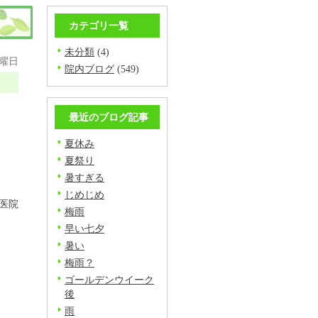
カテゴリ一覧
未分類
(4)
月曜日
院内ブログ
(549)
最近のブログ記事
夏休み
夏祭り
暑すぎる
じめじめ
医院
梅雨
早い七夕
暑い
梅雨？
ゴールデンウイーク
後
雨