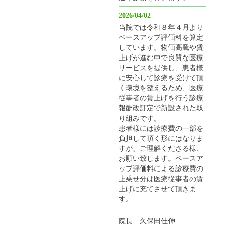
2026/04/02
当院では令和８年４月より
ベースアップ評価料を算定
しています。物価高騰や賃
上げが進む中で良質な医療
サービスを提供し、患者様
に安心して診療を受けて頂
く環境を整えるため、医療
従事者の賃上げを行う診療
報酬改訂定で新設された取
り組みです。
患者様には診療費の一部を
負担して頂く形にはなりま
すが、ご理解くださる様、
お願い致します。ベースア
ップ評価料による診療費の
上乗せ分は医療従事者の賃
上げに充てさせて頂きま
す。
院長 久保田佳伸