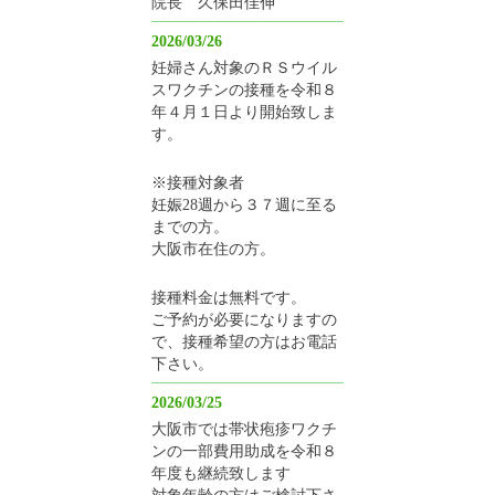
院長 久保田佳伸
2026/03/26
妊婦さん対象のＲＳウイル
スワクチンの接種を令和８
年４月１日より開始致しま
す。
※接種対象者
妊娠28週から３７週に至る
までの方。
大阪市在住の方。
接種料金は無料です。
ご予約が必要になりますの
で、接種希望の方はお電話
下さい。
2026/03/25
大阪市では帯状疱疹ワクチ
ンの一部費用助成を令和８
年度も継続致します
対象年齢の方はご検討下さ