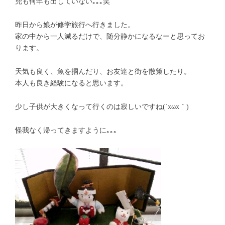
兜も何年も出していない｡｡｡笑
昨日から娘が修学旅行へ行きました。
家の中から一人減るだけで、随分静かになるなーと思ってお
ります。
天気も良く、魚を掴んだり、お友達と街を散策したり。
本人も良き経験になると思います。
少し子供が大きくなって行くのは寂しいですね(´xωx｀)
怪我なく帰ってきますように｡｡｡