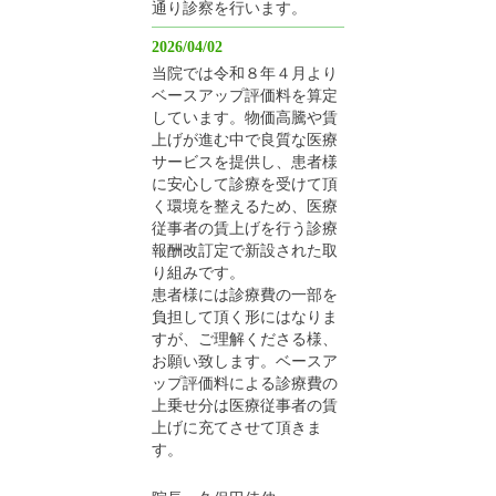
通り診察を行います。
2026/04/02
当院では令和８年４月より
ベースアップ評価料を算定
しています。物価高騰や賃
上げが進む中で良質な医療
サービスを提供し、患者様
に安心して診療を受けて頂
く環境を整えるため、医療
従事者の賃上げを行う診療
報酬改訂定で新設された取
り組みです。
患者様には診療費の一部を
負担して頂く形にはなりま
すが、ご理解くださる様、
お願い致します。ベースア
ップ評価料による診療費の
上乗せ分は医療従事者の賃
上げに充てさせて頂きま
す。