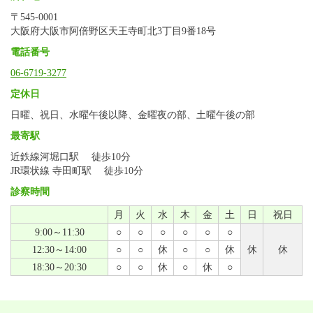
〒545-0001
大阪府大阪市阿倍野区天王寺町北3丁目9番18号
電話番号
06-6719-3277
定休日
日曜、祝日、水曜午後以降、金曜夜の部、土曜午後の部
最寄駅
近鉄線河堀口駅 徒歩10分
JR環状線 寺田町駅 徒歩10分
診察時間
月
火
水
木
金
土
日
祝日
9:00～11:30
○
○
○
○
○
○
12:30～14:00
○
○
休
○
○
休
休
休
18:30～20:30
○
○
休
○
休
○