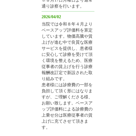
通り診察を行います。
2026/04/02
当院では令和８年４月より
ベースアップ評価料を算定
しています。物価高騰や賃
上げが進む中で良質な医療
サービスを提供し、患者様
に安心して診療を受けて頂
く環境を整えるため、医療
従事者の賃上げを行う診療
報酬改訂定で新設された取
り組みです。
患者様には診療費の一部を
負担して頂く形にはなりま
すが、ご理解くださる様、
お願い致します。ベースア
ップ評価料による診療費の
上乗せ分は医療従事者の賃
上げに充てさせて頂きま
す。