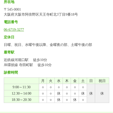
所在地
〒545-0001
大阪府大阪市阿倍野区天王寺町北3丁目9番18号
電話番号
06-6719-3277
定休日
日曜、祝日、水曜午後以降、金曜夜の部、土曜午後の部
最寄駅
近鉄線河堀口駅 徒歩10分
JR環状線 寺田町駅 徒歩10分
診察時間
月
火
水
木
金
土
日
祝日
9:00～11:30
○
○
○
○
○
○
12:30～14:00
○
○
休
○
○
休
休
休
18:30～20:30
○
○
休
○
休
○