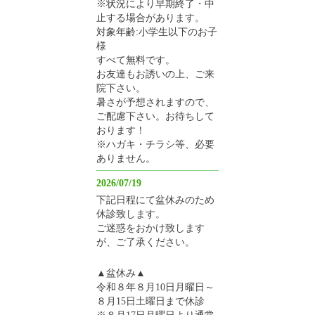
※状況により早期終了・中
止する場合があります。
対象年齢:小学生以下のお子
様
すべて無料です。
お友達もお誘いの上、ご来
院下さい。
暑さが予想されますので、
ご配慮下さい。お待ちして
おります！
※ハガキ・チラシ等、必要
ありません。
2026/07/19
下記日程にて盆休みのため
休診致します。
ご迷惑をおかけ致します
が、ご了承ください。
▲盆休み▲
令和８年８月10日月曜日～
８月15日土曜日まで休診
※８月17日月曜日より通常