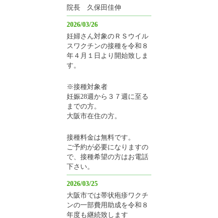
院長 久保田佳伸
2026/03/26
妊婦さん対象のＲＳウイル
スワクチンの接種を令和８
年４月１日より開始致しま
す。
※接種対象者
妊娠28週から３７週に至る
までの方。
大阪市在住の方。
接種料金は無料です。
ご予約が必要になりますの
で、接種希望の方はお電話
下さい。
2026/03/25
大阪市では帯状疱疹ワクチ
ンの一部費用助成を令和８
年度も継続致します