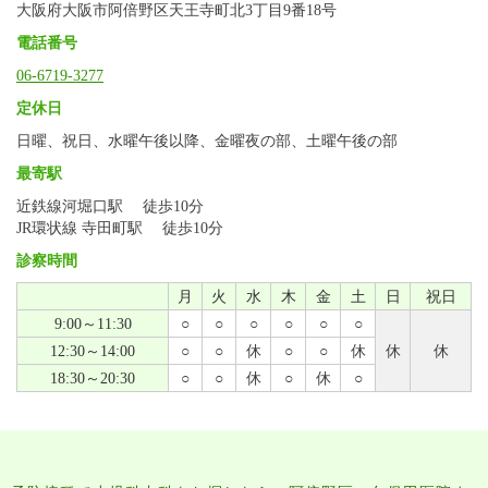
大阪府大阪市阿倍野区天王寺町北3丁目9番18号
電話番号
06-6719-3277
定休日
日曜、祝日、水曜午後以降、金曜夜の部、土曜午後の部
最寄駅
近鉄線河堀口駅 徒歩10分
JR環状線 寺田町駅 徒歩10分
診察時間
月
火
水
木
金
土
日
祝日
9:00～11:30
○
○
○
○
○
○
12:30～14:00
○
○
休
○
○
休
休
休
18:30～20:30
○
○
休
○
休
○