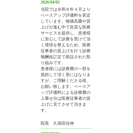
2026/04/02
当院では令和８年４月より
ベースアップ評価料を算定
しています。物価高騰や賃
上げが進む中で良質な医療
サービスを提供し、患者様
に安心して診療を受けて頂
く環境を整えるため、医療
従事者の賃上げを行う診療
報酬改訂定で新設された取
り組みです。
患者様には診療費の一部を
負担して頂く形にはなりま
すが、ご理解くださる様、
お願い致します。ベースア
ップ評価料による診療費の
上乗せ分は医療従事者の賃
上げに充てさせて頂きま
す。
院長 久保田佳伸