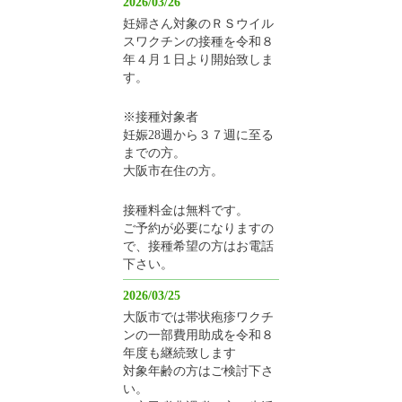
2026/03/26
妊婦さん対象のＲＳウイル
スワクチンの接種を令和８
年４月１日より開始致しま
す。
※接種対象者
妊娠28週から３７週に至る
までの方。
大阪市在住の方。
接種料金は無料です。
ご予約が必要になりますの
で、接種希望の方はお電話
下さい。
2026/03/25
大阪市では帯状疱疹ワクチ
ンの一部費用助成を令和８
年度も継続致します
対象年齢の方はご検討下さ
い。