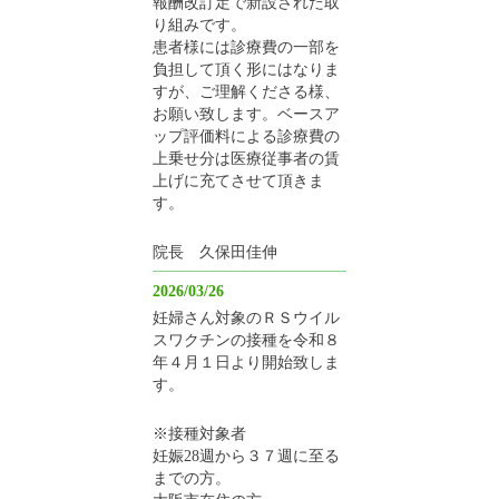
報酬改訂定で新設された取
り組みです。
患者様には診療費の一部を
負担して頂く形にはなりま
すが、ご理解くださる様、
お願い致します。ベースア
ップ評価料による診療費の
上乗せ分は医療従事者の賃
上げに充てさせて頂きま
す。
院長 久保田佳伸
2026/03/26
妊婦さん対象のＲＳウイル
スワクチンの接種を令和８
年４月１日より開始致しま
す。
※接種対象者
妊娠28週から３７週に至る
までの方。