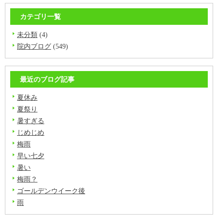
カテゴリ一覧
未分類
(4)
院内ブログ
(549)
最近のブログ記事
夏休み
夏祭り
暑すぎる
じめじめ
梅雨
早い七夕
暑い
梅雨？
ゴールデンウイーク後
雨