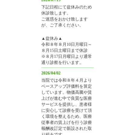
下記日程にて盆休みのため
休診致します。
ご迷惑をおかけ致します
が、ご了承ください。
▲盆休み▲
令和８年８月10日月曜日～
８月15日土曜日まで休診
※８月17日月曜日より通常
通り診察を行います。
2026/04/02
当院では令和８年４月より
ベースアップ評価料を算定
しています。物価高騰や賃
上げが進む中で良質な医療
サービスを提供し、患者様
に安心して診療を受けて頂
く環境を整えるため、医療
従事者の賃上げを行う診療
報酬改訂定で新設された取
り組みです。