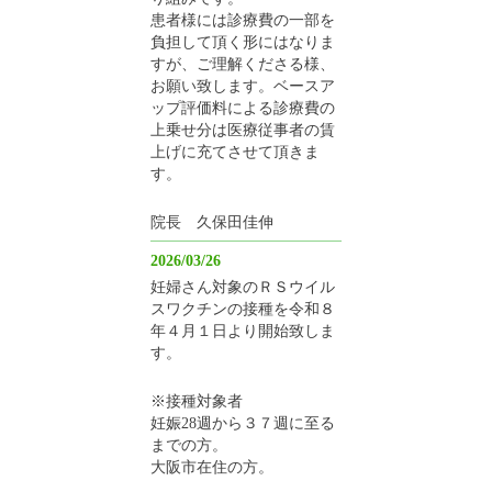
患者様には診療費の一部を
負担して頂く形にはなりま
すが、ご理解くださる様、
お願い致します。ベースア
ップ評価料による診療費の
上乗せ分は医療従事者の賃
上げに充てさせて頂きま
す。
院長 久保田佳伸
2026/03/26
妊婦さん対象のＲＳウイル
スワクチンの接種を令和８
年４月１日より開始致しま
す。
※接種対象者
妊娠28週から３７週に至る
までの方。
大阪市在住の方。